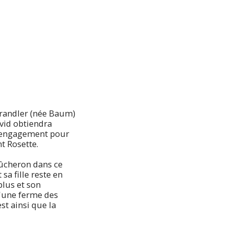
Brandler (née Baum)
avid obtiendra
on engagement pour
nt Rosette.
bûcheron dans ce
sa fille reste en
plus et son
d'une ferme des
est ainsi que la