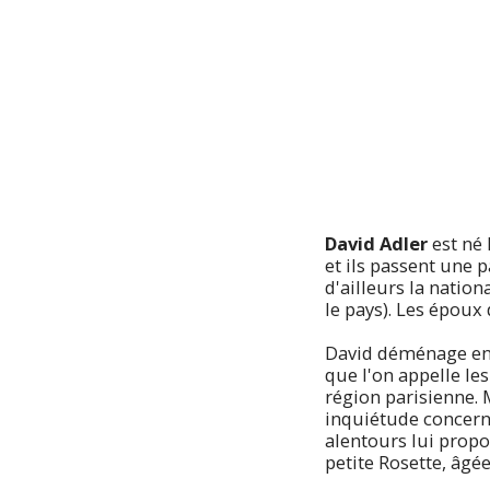
David Adler
est né
et ils passent une 
d'ailleurs la natio
le pays). Les époux 
David déménage ensu
que l'on appelle le
région parisienne. 
inquiétude concerna
alentours lui propose
petite Rosette, âgée