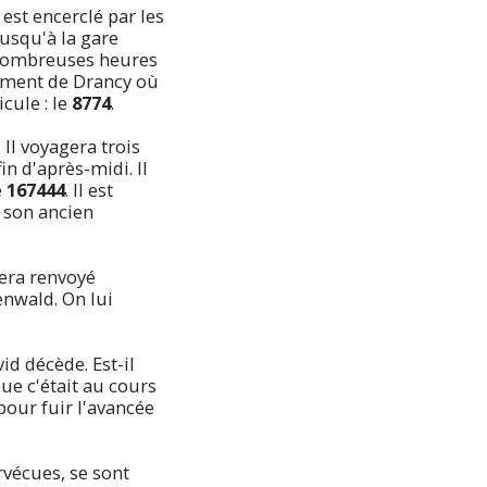
 est encerclé par les
usqu'à la gare
 nombreuses heures
rnement de Drancy où
cule : le
8774
.
Il voyagera trois
n d'après-midi. Il
e
167444
. Il est
c son ancien
sera renvoyé
enwald. On lui
id décède. Est-il
que c'était au cours
our fuir l'avancée
rvécues, se sont