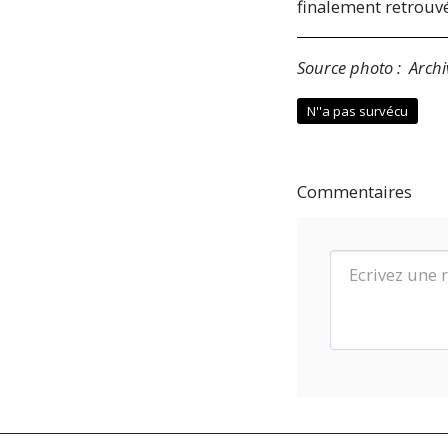
finalement retrouv
Source photo : Archi
N''a pas survécu
Commentaires