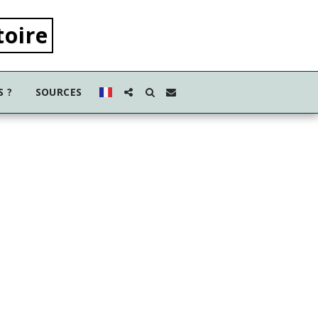
toire
S ?
SOURCES