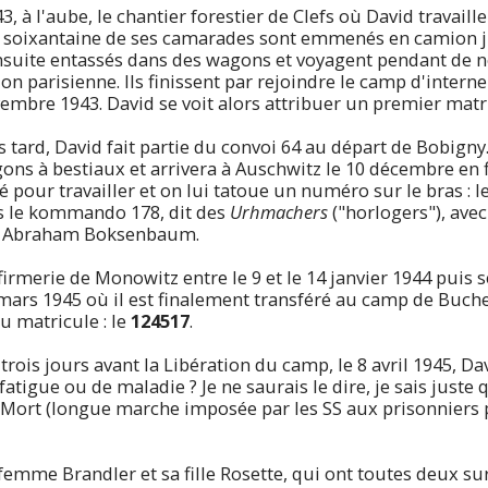
 à l'aube, le chantier forestier de Clefs où David travaille
ne soixantaine de ses camarades sont emmenés en camion j
 ensuite entassés dans des wagons et voyagent pendant de
ion parisienne. Ils finissent par rejoindre le camp d'inte
ovembre 1943. David se voit alors attribuer un premier matri
tard, David fait partie du convoi 64 au départ de Bobigny. 
ons à bestiaux et arrivera à Auschwitz le 10 décembre en fi
é pour travailler et on lui tatoue un numéro sur le bras : l
ns le kommando 178, dit des
Urhmachers
("horlogers"), ave
 : Abraham Boksenbaum.
infirmerie de Monowitz entre le 9 et le 14 janvier 1944 puis 
 mars 1945 où il est finalement transféré au camp de Buch
 matricule : le
124517
.
ois jours avant la Libération du camp, le 8 avril 1945, Dav
 fatigue ou de maladie ? Je ne saurais le dire, je sais juste 
 Mort (longue marche imposée par les SS aux prisonniers p
 femme Brandler et sa fille Rosette, qui ont toutes deux su